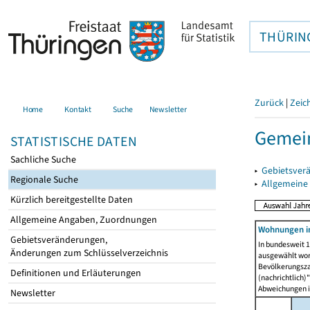
THÜRIN
Zurück
|
Zeic
Home
Kontakt
Suche
Newsletter
Gemein
STATISTISCHE DATEN
Sachliche Suche
▸
Gebietsver
Regionale Suche
▸
Allgemeine
Kürzlich bereitgestellte Daten
Allgemeine Angaben, Zuordnungen
Wohnungen i
Gebietsveränderungen,
In bundesweit 1
Änderungen zum Schlüsselverzeichnis
ausgewählt wor
Bevölkerungszah
Definitionen und Erläuterungen
(nachrichtlich)"
Abweichungen i
Newsletter