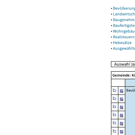
▾
Bevölkerun
▾
Landwirtsch
▾
Baugenehm
▾
Baufertigst
▾
Wohngebäu
▾
Realsteuern
▾
Hebesätze
▾
Ausgewählt
Gemeinde: K
Bevö