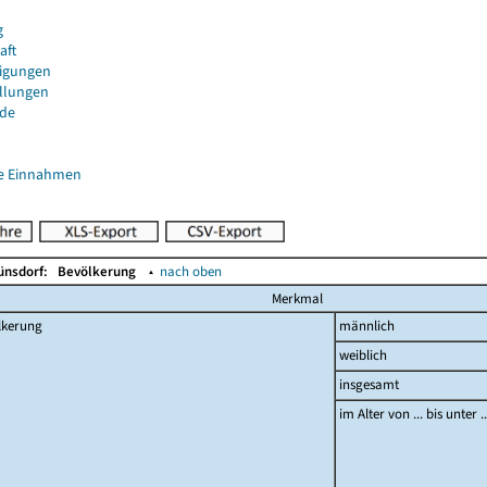
g
aft
igungen
ellungen
de
e Einnahmen
ünsdorf:
Bevölkerung
▴
nach oben
Merkmal
lkerung
männlich
weiblich
insgesamt
im Alter von ... bis unter 