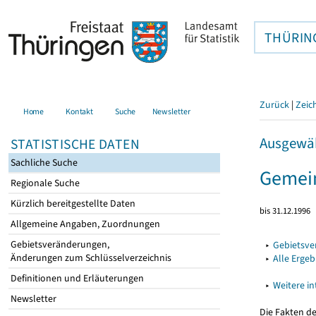
THÜRIN
Zurück
|
Zeic
Home
Kontakt
Suche
Newsletter
Ausgewäh
STATISTISCHE DATEN
Sachliche Suche
Gemein
Regionale Suche
Kürzlich bereitgestellte Daten
bis 31.12.1996
Allgemeine Angaben, Zuordnungen
Gebietsveränderungen,
▸
Gebietsv
Änderungen zum Schlüsselverzeichnis
▸
Alle Erge
Definitionen und Erläuterungen
▸
Weitere i
Newsletter
Die Fakten d