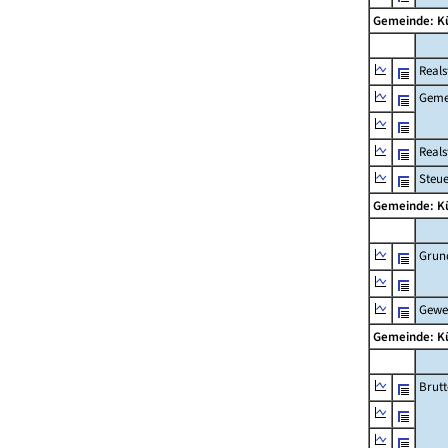
Gemeinde: K
Reals
Geme
Real
Steu
Gemeinde: K
Grun
Gewe
Gemeinde: K
Brut