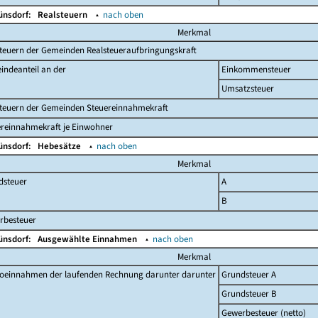
ünsdorf:
Realsteuern
▴
nach oben
Merkmal
teuern der Gemeinden Realsteueraufbringungskraft
indeanteil an der
Einkommensteuer
Umsatzsteuer
steuern der Gemeinden Steuereinnahmekraft
ereinnahmekraft je Einwohner
ünsdorf:
Hebesätze
▴
nach oben
Merkmal
dsteuer
A
B
rbesteuer
ünsdorf:
Ausgewählte Einnahmen
▴
nach oben
Merkmal
toeinnahmen der laufenden Rechnung darunter darunter
Grundsteuer A
Grundsteuer B
Gewerbesteuer (netto)