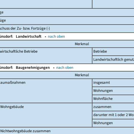
ge
züge
chuss der Zu- bzw. Fortzüge (-)
ünsdorf:
Landwirtschaft
▴
nach oben
Merkmal
irtschaftliche Betriebe
Betriebe
Landwirtschaftlich genut
ünsdorf:
Baugenehmigungen
▴
nach oben
Merkmal
 Baumaßnahmen
insgesamt
Wohnungen
Wohnfläche
 Wohngebäude
zusammen
darunter mit 1 oder 2 W
Wohnungen
 Nichtwohngebäude zusammen