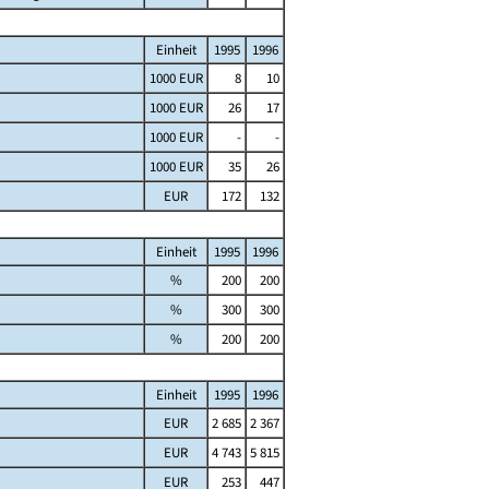
Einheit
1995
1996
1000 EUR
8
10
1000 EUR
26
17
1000 EUR
-
-
1000 EUR
35
26
EUR
172
132
Einheit
1995
1996
%
200
200
%
300
300
%
200
200
Einheit
1995
1996
EUR
2 685
2 367
EUR
4 743
5 815
EUR
253
447