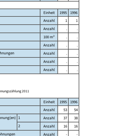
Einheit
1995
1996
Anzahl
1
1
Anzahl
.
.
100 m²
.
.
Anzahl
.
.
ohnungen
Anzahl
.
.
Anzahl
.
.
Anzahl
.
.
ohnungszählung 2011
Einheit
1995
1996
Anzahl
53
54
ohnung(en)
1
Anzahl
37
38
2
Anzahl
16
16
Wohnungen
Anzahl
-
-