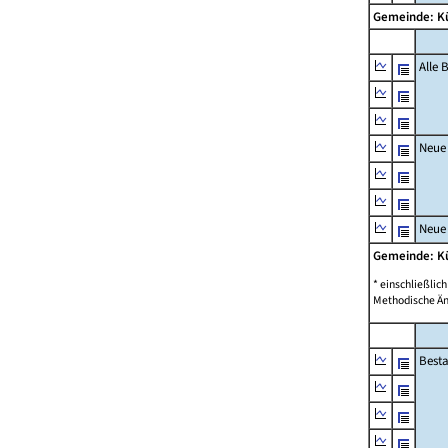
Gemeinde: K
Alle
Neue
Neue
Gemeinde: K
* einschließli
Methodische Än
Best