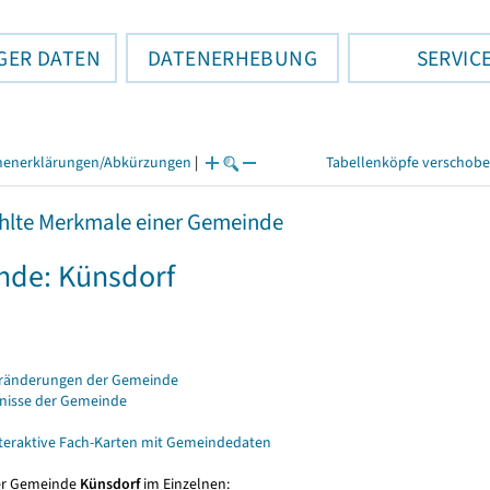
GER DATEN
DATENERHEBUNG
SERVIC
henerklärungen/Abkürzungen
|
Tabellenköpfe verschob
lte Merkmale einer Gemeinde
de: Künsdorf
eränderungen der Gemeinde
bnisse der Gemeinde
nteraktive Fach-Karten mit Gemeindedaten
er Gemeinde
Künsdorf
im Einzelnen: