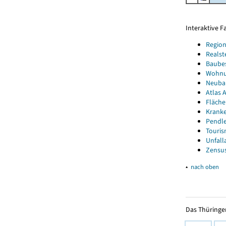
Interaktive 
Region
Realst
Baube
Wohnun
Neubau
Atlas A
Fläche
Kranke
Pendle
Touris
Unfall
Zensus
▴
nach oben
Das Thüringer