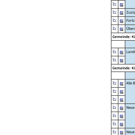
Zuzü
Fort
Übers
Gemeinde: K
Landw
Gemeinde: K
Alle
Neue
Neue