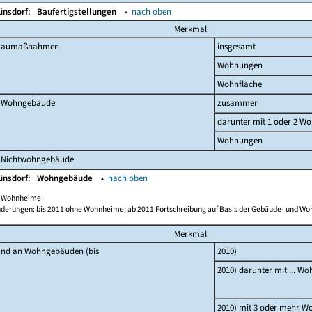
ünsdorf:
Baufertigstellungen
▴
nach oben
Merkmal
 Baumaßnahmen
insgesamt
Wohnungen
Wohnfläche
 Wohngebäude
zusammen
darunter mit 1 oder 2 W
Wohnungen
 Nichtwohngebäude
ünsdorf:
Wohngebäude
▴
nach oben
ch Wohnheime
derungen: bis 2011 ohne Wohnheime; ab 2011 Fortschreibung auf Basis der Gebäude- und W
Merkmal
and an Wohngebäuden (bis
2010)
2010) darunter mit ... W
2010) mit 3 oder mehr 