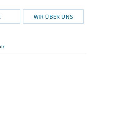
E
WIR ÜBER UNS
en?