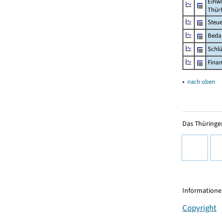
Einwo
Thür
Steu
Beda
Schl
Fina
▴
nach oben
Das Thüringer
Informationen
Copyright