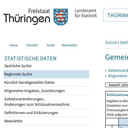
THÜRIN
Zurück
|
Zeic
Home
Kontakt
Suche
Newsletter
Gemein
STATISTISCHE DATEN
Sachliche Suche
▸
Gebietsver
Regionale Suche
▸
Allgemeine
Kürzlich bereitgestellte Daten
Allgemeine Angaben, Zuordnungen
Schlüsselzu
Gebietsveränderungen,
Angaben zu de
Änderungen zum Schlüsselverzeichnis
Einwohner zum 
Finanzausgleich
Definitionen und Erläuterungen
2008: aufgrund
Newsletter