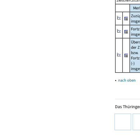
Zwischen 2018 
Mer
Zuzü
insg
Fort
insg
Über
der Z
bzw.
Fort
(-)
insg
▴
nach oben
Das Thüringer