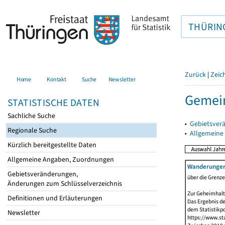
THÜRIN
Zurück
|
Zeic
Home
Kontakt
Suche
Newsletter
Gemein
STATISTISCHE DATEN
Sachliche Suche
▸
Gebietsver
Regionale Suche
▸
Allgemeine
Kürzlich bereitgestellte Daten
Allgemeine Angaben, Zuordnungen
Wanderunge
Gebietsveränderungen,
über die Grenz
Änderungen zum Schlüsselverzeichnis
Zur Geheimhalt
Definitionen und Erläuterungen
Das Ergebnis d
dem Statistikp
Newsletter
https://www.sta