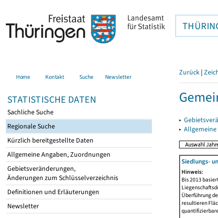
THÜRIN
Zurück
|
Zeic
Home
Kontakt
Suche
Newsletter
Gemein
STATISTISCHE DATEN
Sachliche Suche
▸
Gebietsver
Regionale Suche
▸
Allgemeine
Kürzlich bereitgestellte Daten
Allgemeine Angaben, Zuordnungen
Siedlungs- u
Gebietsveränderungen,
Hinweis:
Änderungen zum Schlüsselverzeichnis
Bis 2013 basie
Liegenschaftsd
Definitionen und Erläuterungen
Überführung der
resultieren Fl
Newsletter
quantifizierbar