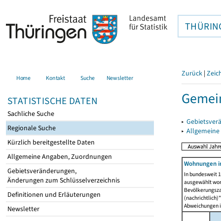
THÜRIN
Zurück
|
Zeic
Home
Kontakt
Suche
Newsletter
Gemein
STATISTISCHE DATEN
Sachliche Suche
▸
Gebietsver
Regionale Suche
▸
Allgemeine
Kürzlich bereitgestellte Daten
Allgemeine Angaben, Zuordnungen
Wohnungen i
Gebietsveränderungen,
In bundesweit 1
Änderungen zum Schlüsselverzeichnis
ausgewählt wor
Bevölkerungszah
Definitionen und Erläuterungen
(nachrichtlich)"
Abweichungen i
Newsletter