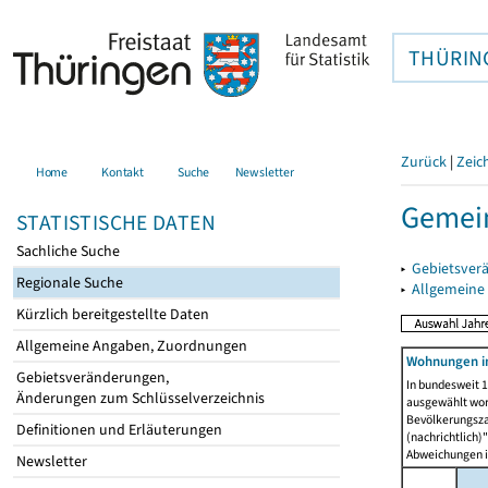
THÜRIN
Zurück
|
Zeic
Home
Kontakt
Suche
Newsletter
Gemein
STATISTISCHE DATEN
Sachliche Suche
▸
Gebietsver
Regionale Suche
▸
Allgemeine
Kürzlich bereitgestellte Daten
Allgemeine Angaben, Zuordnungen
Wohnungen i
Gebietsveränderungen,
In bundesweit 1
Änderungen zum Schlüsselverzeichnis
ausgewählt wor
Bevölkerungszah
Definitionen und Erläuterungen
(nachrichtlich)"
Abweichungen i
Newsletter