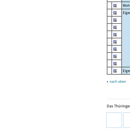
Woh
Eig
Eig
▴
nach oben
Das Thüringer