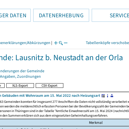
GER DATEN
DATENERHEBUNG
SERVIC
henerklärungen/Abkürzungen
|
Tabellenköpfe verschob
de: Lausnitz b. Neustadt an der Orla
änderungen der Gemeinde
 Angaben, Zuordnungen
n Gebäuden mit Wohnraum am 15. Mai 2022 nach Heizungsart
63 Gemeinden konnten für insgesamt 277 Anschriften die Daten nicht vollständig verarbeitet
ten werden die melderechtlich erfassten Personen bei der Bevölkerungszahl der Gemeinden be
rsonen in Thüringen sind in der Tabelle "Amtliche Einwohnerzahl am 15. Mai 2024 (nachrichtli
n den Summen erklären sich aus dem eingesetzten Geheimhaltungsverfahren.
Merkmal