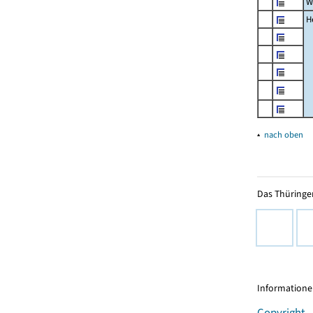
W
H
▴
nach oben
Das Thüringer
Informationen
Copyright