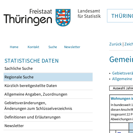
THÜRIN
Zurück
|
Zeic
Home
Kontakt
Suche
Newsletter
Gemein
STATISTISCHE DATEN
Sachliche Suche
▸
Gebietsver
Regionale Suche
▸
Allgemeine
Kürzlich bereitgestellte Daten
Allgemeine Angaben, Zuordnungen
Wohnungen i
Gebietsveränderungen,
In bundesweit 1
Änderungen zum Schlüsselverzeichnis
diesen Anschrif
insgesamt 22 Pe
Definitionen und Erläuterungen
Abweichungen i
Newsletter