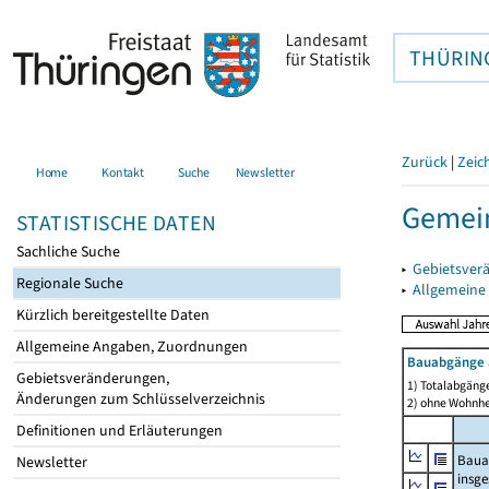
THÜRIN
Zurück
|
Zeic
Home
Kontakt
Suche
Newsletter
Gemei
STATISTISCHE DATEN
Sachliche Suche
▸
Gebietsver
Regionale Suche
▸
Allgemeine
Kürzlich bereitgestellte Daten
Allgemeine Angaben, Zuordnungen
Bauabgänge 
Gebietsveränderungen,
1) Totalabgäng
Änderungen zum Schlüsselverzeichnis
2) ohne Wohnh
Definitionen und Erläuterungen
Baua
Newsletter
insg