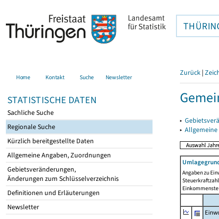
THÜRIN
Zurück
|
Zeic
Home
Kontakt
Suche
Newsletter
Gemei
STATISTISCHE DATEN
Sachliche Suche
▸
Gebietsver
Regionale Suche
▸
Allgemeine
Kürzlich bereitgestellte Daten
Allgemeine Angaben, Zuordnungen
Umlagegrund
Gebietsveränderungen,
Angaben zu Ein
Änderungen zum Schlüsselverzeichnis
Steuerkraftzah
Einkommensteu
Definitionen und Erläuterungen
Newsletter
Einwo