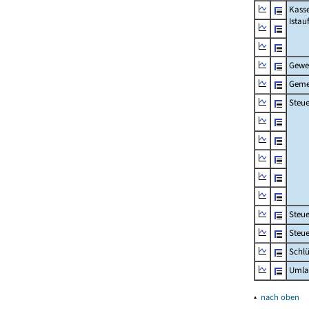
Kass
Ista
Gewe
Geme
Steue
Steu
Steue
Schlü
Umla
▴
nach oben