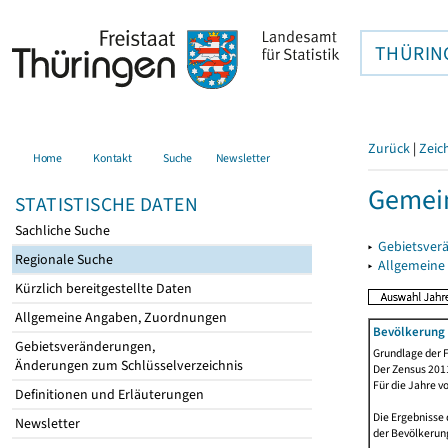
THÜRIN
Zurück
|
Zeic
Home
Kontakt
Suche
Newsletter
Gemei
STATISTISCHE DATEN
Sachliche Suche
▸
Gebietsver
Regionale Suche
▸
Allgemeine
Kürzlich bereitgestellte Daten
Allgemeine Angaben, Zuordnungen
Bevölkerung 
Gebietsveränderungen,
Grundlage der F
Änderungen zum Schlüsselverzeichnis
Der Zensus 2011
Für die Jahre v
Definitionen und Erläuterungen
Die Ergebnisse
Newsletter
der Bevölkerung