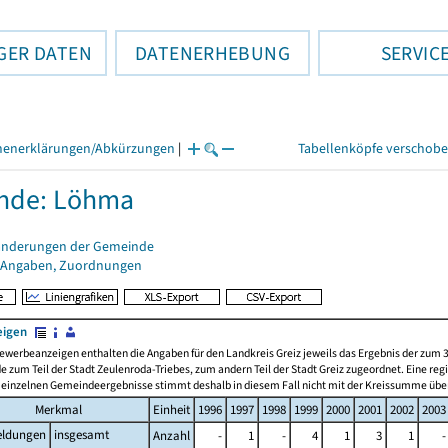
GER DATEN
DATENERHEBUNG
SERVIC
henerklärungen/Abkürzungen
|
Tabellenköpfe verschob
nde: Löhma
änderungen der Gemeinde
 Angaben, Zuordnungen
eigen
ewerbeanzeigen enthalten die Angaben für den Landkreis Greiz jeweils das Ergebnis der zum
zum Teil der Stadt Zeulenroda-Triebes, zum andern Teil der Stadt Greiz zugeordnet. Eine re
einzelnen Gemeindeergebnisse stimmt deshalb in diesem Fall nicht mit der Kreissumme übe
Merkmal
Einheit
1996
1997
1998
1999
2000
2001
2002
2003
ldungen
insgesamt
Anzahl
-
1
-
4
1
3
1
-