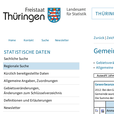
THÜRIN
Zurück
|
Zeic
Home
Kontakt
Suche
Newsletter
Gemei
STATISTISCHE DATEN
Sachliche Suche
▸
Gebietsver
Regionale Suche
▸
Allgemeine
Kürzlich bereitgestellte Daten
Allgemeine Angaben, Zuordnungen
Gewerbeanz
Gebietsveränderungen,
2012: Bei den G
Änderungen zum Schlüsselverzeichnis
Gemeinde wurde 
Die Summe der 
Definitionen und Erläuterungen
Newsletter
Anme