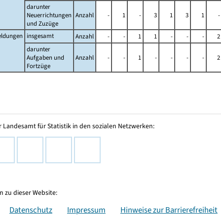
darunter
Neuerrichtungen
Anzahl
-
1
-
3
1
3
1
-
und Zuzüge
ldungen
insgesamt
Anzahl
-
-
1
1
-
-
-
2
darunter
Aufgaben und
Anzahl
-
-
1
-
-
-
-
2
Fortzüge
 Landesamt für Statistik in den sozialen Netzwerken:
 zu dieser Website:
Datenschutz
Impressum
Hinweise zur Barrierefreiheit