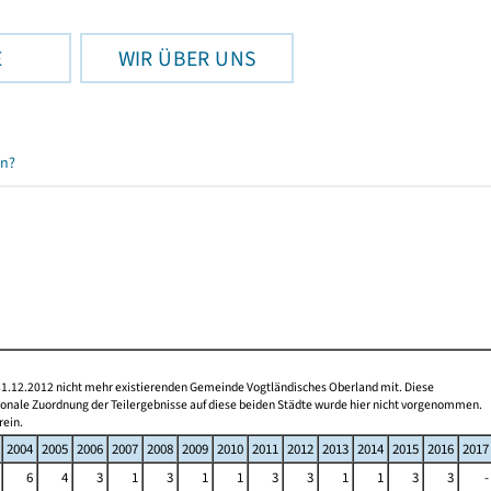
E
WIR ÜBER UNS
en?
 31.12.2012 nicht mehr existierenden Gemeinde Vogtländisches Oberland mit. Diese
gionale Zuordnung der Teilergebnisse auf diese beiden Städte wurde hier nicht vorgenommen.
rein.
2004
2005
2006
2007
2008
2009
2010
2011
2012
2013
2014
2015
2016
2017
6
4
3
1
3
1
1
3
3
1
1
3
3
-