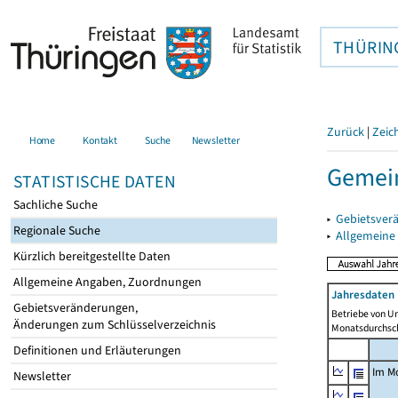
THÜRIN
Zurück
|
Zeic
Home
Kontakt
Suche
Newsletter
Gemei
STATISTISCHE DATEN
Sachliche Suche
▸
Gebietsver
Regionale Suche
▸
Allgemeine
Kürzlich bereitgestellte Daten
Allgemeine Angaben, Zuordnungen
Jahresdaten 
Gebietsveränderungen,
Betriebe von U
Änderungen zum Schlüsselverzeichnis
Monatsdurchsch
Definitionen und Erläuterungen
Im M
Newsletter