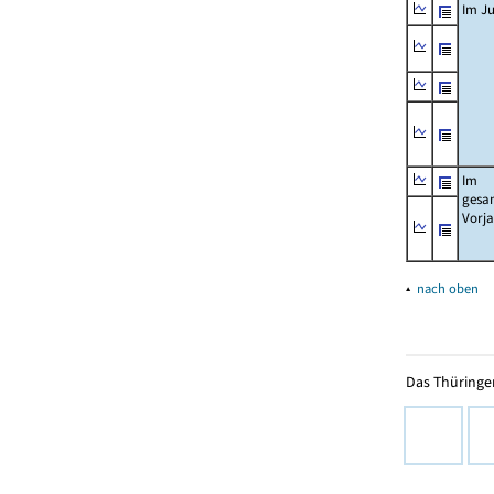
Im Ju
Im
gesa
Vorj
▴
nach oben
Das Thüringer