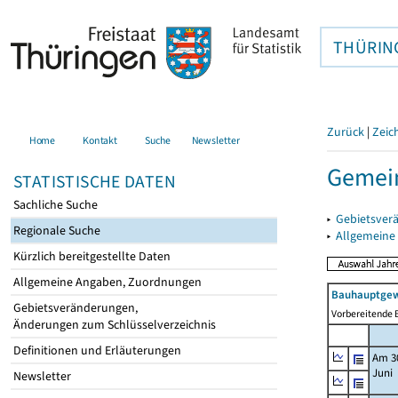
THÜRIN
Zurück
|
Zeic
Home
Kontakt
Suche
Newsletter
Gemei
STATISTISCHE DATEN
Sachliche Suche
▸
Gebietsver
Regionale Suche
▸
Allgemeine
Kürzlich bereitgestellte Daten
Allgemeine Angaben, Zuordnungen
Bauhauptgew
Gebietsveränderungen,
Vorbereitende B
Änderungen zum Schlüsselverzeichnis
Definitionen und Erläuterungen
Am 3
Juni
Newsletter