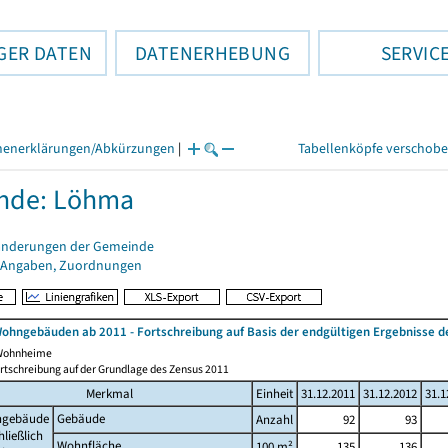
GER DATEN
DATENERHEBUNG
SERVIC
henerklärungen/Abkürzungen
|
Tabellenköpfe verschob
nde: Löhma
änderungen der Gemeinde
 Angaben, Zuordnungen
ohngebäuden ab 2011 - Fortschreibung auf Basis der endgültigen Ergebnisse
 Wohnheime
rtschreibung auf der Grundlage des Zensus 2011
Merkmal
Einheit
31.12.2011
31.12.2012
31.1
gebäude
Gebäude
Anzahl
92
93
hließlich
Wohnfläche
100 m²
135
136