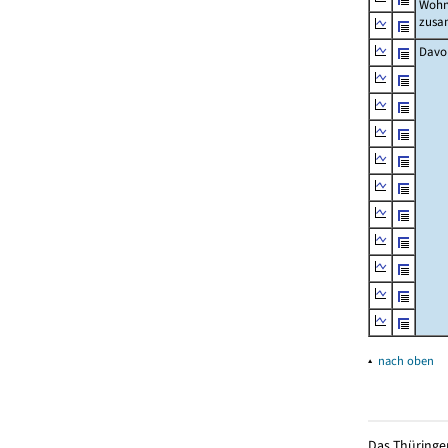
Wohn
zus
Davo
▴
nach oben
Das Thüringer