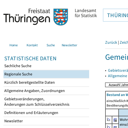
THÜRIN
Zurück
|
Zeic
Home
Kontakt
Suche
Newsletter
Gemei
STATISTISCHE DATEN
Sachliche Suche
▸
Gebietsver
Regionale Suche
▸
Allgemeine
Kürzlich bereitgestellte Daten
Allgemeine Angaben, Zuordnungen
Bestand an W
Gebietsveränderungen,
einschließlich
Änderungen zum Schlüsselverzeichnis
Bevölkerungsfo
Definitionen und Erläuterungen
Wohn
Newsletter
einsc