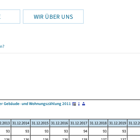
E
WIR ÜBER UNS
en?
 der Gebäude- und Wohnungszählung 2011
2.2013
31.12.2014
31.12.2015
31.12.2016
31.12.2017
31.12.2018
31.12.2019
31.12.
93
93
93
93
94
93
93
136
136
136
136
138
137
137