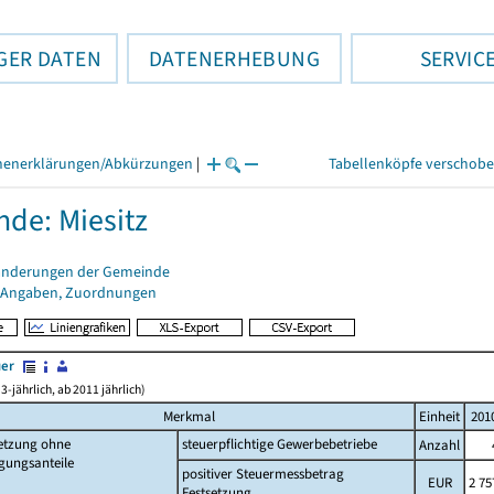
GER DATEN
DATENERHEBUNG
SERVIC
henerklärungen/Abkürzungen
|
Tabellenköpfe verschob
de: Miesitz
änderungen der Gemeinde
 Angaben, Zuordnungen
uer
3-jährlich, ab 2011 jährlich)
Merkmal
Einheit
201
setzung ohne
steuerpflichtige Gewerbebetriebe
Anzahl
gungsanteile
positiver Steuermessbetrag
EUR
2 75
Festsetzung