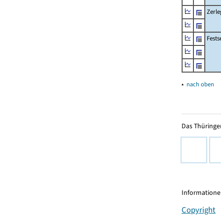
Zerle
Fests
▴
nach oben
Das Thüringer
Informationen
Copyright