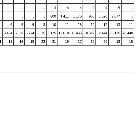
.
.
.
.
.
3
4
4
4
4
5
.
.
.
.
.
.
800
1 411
1 176
965
1 620
2 077
.
.
9
9
9
8
10
11
13
12
12
13
11
.
3 464
5 358
5 724
5 535
8 125
13 610
11 436
10 317
12 444
16 135
20 448
1
18
16
19
22
21
19
17
19
20
18
15