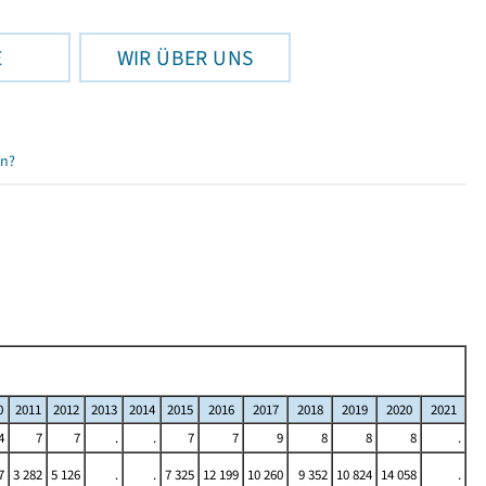
E
WIR ÜBER UNS
en?
0
2011
2012
2013
2014
2015
2016
2017
2018
2019
2020
2021
4
7
7
.
.
7
7
9
8
8
8
.
7
3 282
5 126
.
.
7 325
12 199
10 260
9 352
10 824
14 058
.