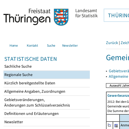
THÜRIN
Zurück
|
Zeic
Home
Kontakt
Suche
Newsletter
Gemein
STATISTISCHE DATEN
Sachliche Suche
▸
Gebietsver
Regionale Suche
▸
Allgemeine
Kürzlich bereitgestellte Daten
Allgemeine Angaben, Zuordnungen
Gewerbeanz
Gebietsveränderungen,
2012: Bei den G
Änderungen zum Schlüsselverzeichnis
Gemeinde wurde 
Die Summe der 
Definitionen und Erläuterungen
Newsletter
Anme