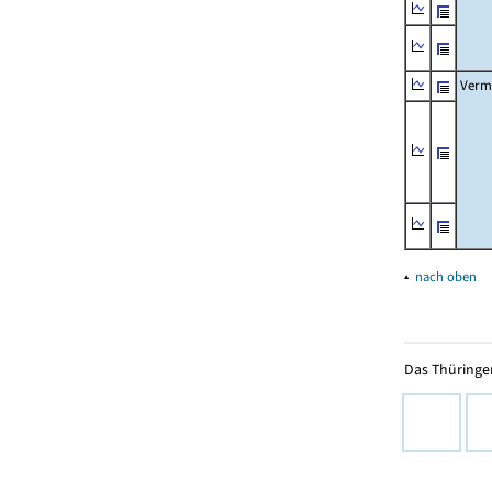
Verm
▴
nach oben
Das Thüringer