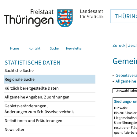
THÜRIN
Zurück
|
Zeic
Home
Kontakt
Suche
Newsletter
Gemei
STATISTISCHE DATEN
Sachliche Suche
▸
Gebietsver
Regionale Suche
▸
Allgemeine
Kürzlich bereitgestellte Daten
Allgemeine Angaben, Zuordnungen
Siedlungs- u
Gebietsveränderungen,
Hinweis:
Änderungen zum Schlüsselverzeichnis
Bis 2013 basie
Liegenschaftsd
Definitionen und Erläuterungen
Überführung der
resultieren Fl
Newsletter
quantifizierbar