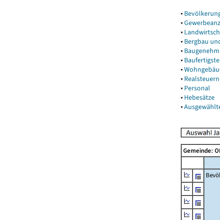
▾
Bevölkerun
▾
Gewerbeanz
▾
Landwirtsch
▾
Bergbau un
▾
Baugenehm
▾
Baufertigst
▾
Wohngebäu
▾
Realsteuern
▾
Personal
▾
Hebesätze
▾
Ausgewählt
Gemeinde: 
Bevö