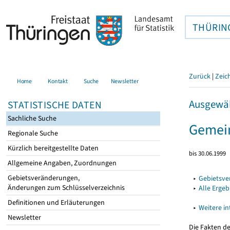
THÜRIN
Zurück
|
Zeic
Home
Kontakt
Suche
Newsletter
Ausgewäh
STATISTISCHE DATEN
Sachliche Suche
Gemei
Regionale Suche
Kürzlich bereitgestellte Daten
bis 30.06.1999
Allgemeine Angaben, Zuordnungen
Gebietsveränderungen,
▸
Gebietsv
Änderungen zum Schlüsselverzeichnis
▸
Alle Erge
Definitionen und Erläuterungen
▸
Weitere i
Newsletter
Die Fakten d