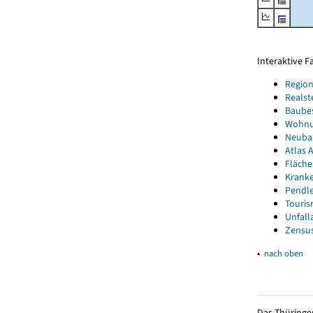
Interaktive 
Region
Realst
Baube
Wohnun
Neubau
Atlas A
Fläche
Kranke
Pendle
Touris
Unfall
Zensus
▴
nach oben
Das Thüringer