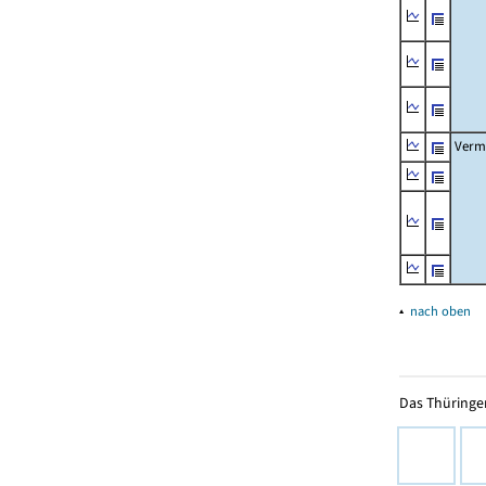
Verm
▴
nach oben
Das Thüringer