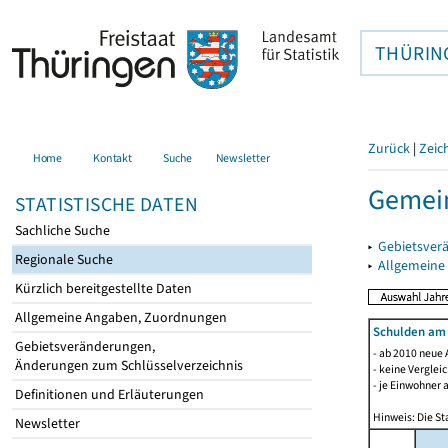
THÜRIN
Zurück
|
Zeic
Home
Kontakt
Suche
Newsletter
Gemein
STATISTISCHE DATEN
Sachliche Suche
▸
Gebietsver
Regionale Suche
▸
Allgemeine
Kürzlich bereitgestellte Daten
Allgemeine Angaben, Zuordnungen
Schulden am
Gebietsveränderungen,
- ab 2010 neue 
Änderungen zum Schlüsselverzeichnis
- keine Verglei
- je Einwohner 
Definitionen und Erläuterungen
Hinweis: Die St
Newsletter