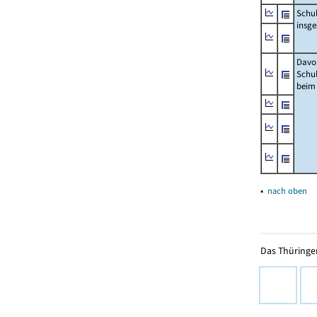
Schu
insg
Davo
Schu
beim
▴
nach oben
Das Thüringer