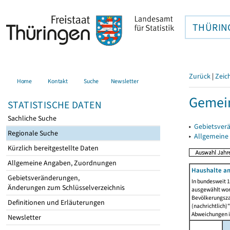
THÜRIN
Zurück
|
Zeic
Home
Kontakt
Suche
Newsletter
Gemein
STATISTISCHE DATEN
Sachliche Suche
▸
Gebietsver
Regionale Suche
▸
Allgemeine
Kürzlich bereitgestellte Daten
Allgemeine Angaben, Zuordnungen
Haushalte am
Gebietsveränderungen,
In bundesweit 1
Änderungen zum Schlüsselverzeichnis
ausgewählt wor
Bevölkerungszah
Definitionen und Erläuterungen
(nachrichtlich)"
Abweichungen i
Newsletter