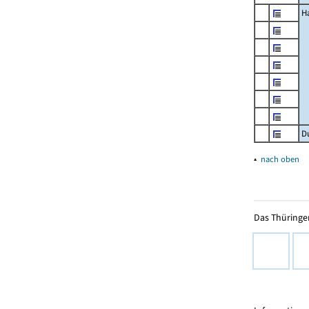
H
D
▴
nach oben
Das Thüringer