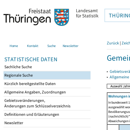
THÜRIN
Zurück
|
Zeic
Home
Kontakt
Suche
Newsletter
Gemein
STATISTISCHE DATEN
Sachliche Suche
▸
Gebietsver
Regionale Suche
▸
Allgemeine
Kürzlich bereitgestellte Daten
Allgemeine Angaben, Zuordnungen
Wohnungen i
Gebietsveränderungen,
In bundesweit 1
Änderungen zum Schlüsselverzeichnis
ausgewählt wor
Bevölkerungszah
Definitionen und Erläuterungen
(nachrichtlich)"
Abweichungen i
Newsletter