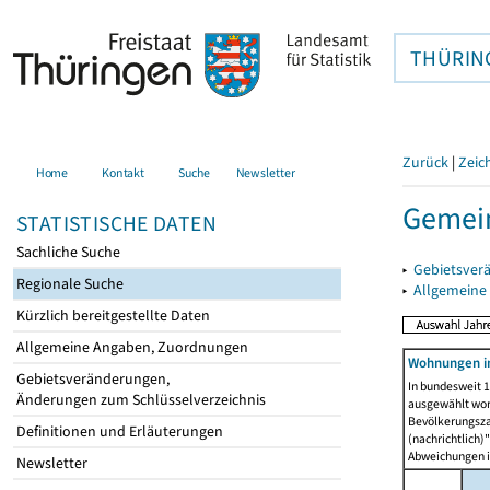
THÜRIN
Zurück
|
Zeic
Home
Kontakt
Suche
Newsletter
Gemein
STATISTISCHE DATEN
Sachliche Suche
▸
Gebietsver
Regionale Suche
▸
Allgemeine
Kürzlich bereitgestellte Daten
Allgemeine Angaben, Zuordnungen
Wohnungen i
Gebietsveränderungen,
In bundesweit 1
Änderungen zum Schlüsselverzeichnis
ausgewählt wor
Bevölkerungszah
Definitionen und Erläuterungen
(nachrichtlich)"
Abweichungen i
Newsletter