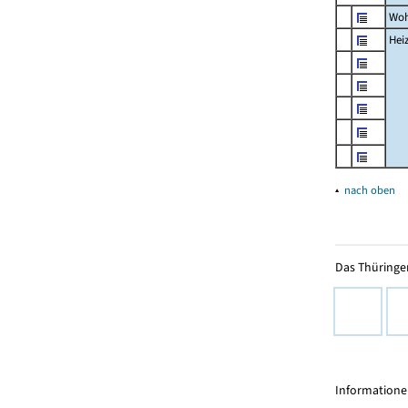
Woh
Hei
▴
nach oben
Das Thüringer
Informationen