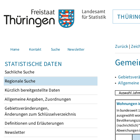
THÜRIN
Zurück
|
Zeic
Home
Kontakt
Suche
Newsletter
Gemein
STATISTISCHE DATEN
Sachliche Suche
▸
Gebietsver
Regionale Suche
▸
Allgemeine
Kürzlich bereitgestellte Daten
Allgemeine Angaben, Zuordnungen
Wohnungen i
Gebietsveränderungen,
In bundesweit 1
Änderungen zum Schlüsselverzeichnis
ausgewählt wor
Bevölkerungszah
Definitionen und Erläuterungen
(nachrichtlich)"
Abweichungen i
Newsletter