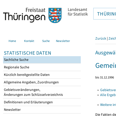
THÜRIN
Zurück
|
Zeic
Home
Kontakt
Suche
Newsletter
Ausgewäh
STATISTISCHE DATEN
Sachliche Suche
Gemei
Regionale Suche
Kürzlich bereitgestellte Daten
bis 31.12.1996
Allgemeine Angaben, Zuordnungen
Gebietsveränderungen,
▸
Gebietsv
Änderungen zum Schlüsselverzeichnis
▸
Alle Erge
Definitionen und Erläuterungen
▸
Weitere i
Newsletter
Die Fakten d