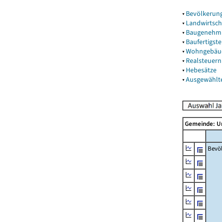
▾
Bevölkerun
▾
Landwirtsch
▾
Baugenehm
▾
Baufertigst
▾
Wohngebäu
▾
Realsteuern
▾
Hebesätze
▾
Ausgewählt
Gemeinde: 
Bevö