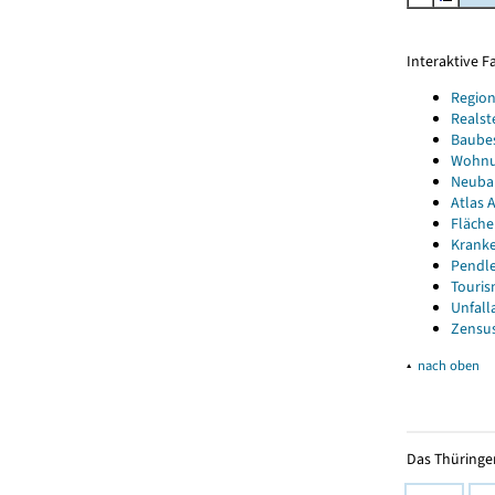
Interaktive 
Region
Realst
Baube
Wohnun
Neubau
Atlas A
Fläche
Kranke
Pendle
Touris
Unfall
Zensus
▴
nach oben
Das Thüringer