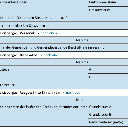
indeanteil an der
Einkommensteuer
Umsatzsteuer
steuern der Gemeinden Steuereinnahmekraft
ereinnahmekraft je Einwohner
eitisberga:
Personal
▴
nach oben
Merkmal
onal der Gemeinden und Gemeindeverbände Beschäftigte insgesamt
eitisberga:
Hebesätze
▴
nach oben
Merkmal
dsteuer
A
B
rbesteuer
eitisberga:
Ausgewählte Einnahmen
▴
nach oben
Merkmal
toeinnahmen der laufenden Rechnung darunter darunter
Grundsteuer A
Grundsteuer B
Gewerbesteuer (netto)