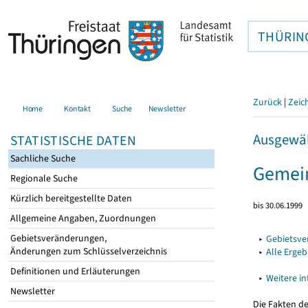
THÜRIN
Zurück
|
Zeic
Home
Kontakt
Suche
Newsletter
Ausgewäh
STATISTISCHE DATEN
Sachliche Suche
Gemein
Regionale Suche
Kürzlich bereitgestellte Daten
bis 30.06.1999
Allgemeine Angaben, Zuordnungen
Gebietsveränderungen,
▸
Gebietsv
Änderungen zum Schlüsselverzeichnis
▸
Alle Erge
Definitionen und Erläuterungen
▸
Weitere i
Newsletter
Die Fakten d