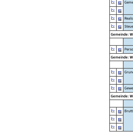
Geme
Real
Steu
Gemeinde: W
Pers
Gemeinde: W
Grun
Gewe
Gemeinde: W
Brut