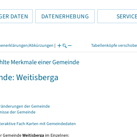
GER DATEN
DATENERHEBUNG
SERVIC
henerklärungen/Abkürzungen
|
Tabellenköpfe verschob
lte Merkmale einer Gemeinde
de: Weitisberga
eränderungen der Gemeinde
bnisse der Gemeinde
nteraktive Fach-Karten mit Gemeindedaten
er Gemeinde
Weitisberga
im Einzelnen: