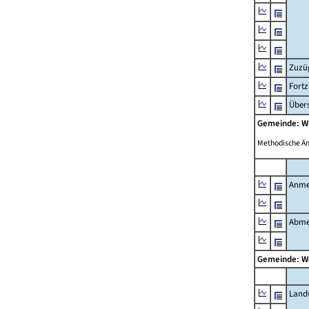
Zuzü
Fort
Übers
Gemeinde: W
Methodische Ä
Anme
Abme
Gemeinde: W
Landw