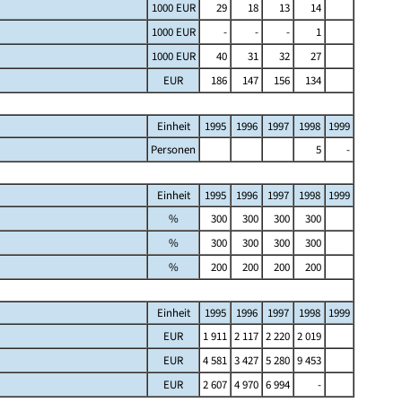
1000 EUR
29
18
13
14
1000 EUR
-
-
-
1
1000 EUR
40
31
32
27
EUR
186
147
156
134
Einheit
1995
1996
1997
1998
1999
Personen
5
-
Einheit
1995
1996
1997
1998
1999
%
300
300
300
300
%
300
300
300
300
%
200
200
200
200
Einheit
1995
1996
1997
1998
1999
EUR
1 911
2 117
2 220
2 019
EUR
4 581
3 427
5 280
9 453
EUR
2 607
4 970
6 994
-