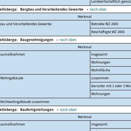
Landwirtschaftlich genut
eitisberga:
Bergbau und Verarbeitendes Gewerbe
▴
nach oben
Merkmal
bau und Verarbeitendes Gewerbe
Betriebe WZ 2003
Beschäftigte WZ 2003
eitisberga:
Baugenehmigungen
▴
nach oben
Merkmal
 Baumaßnahmen
insgesamt
Wohnungen
Wohnfläche
 Wohngebäude
zusammen
darunter mit 1 oder 2 W
Wohnungen
 Nichtwohngebäude zusammen
eitisberga:
Baufertigstellungen
▴
nach oben
Merkmal
 Baumaßnahmen
insgesamt