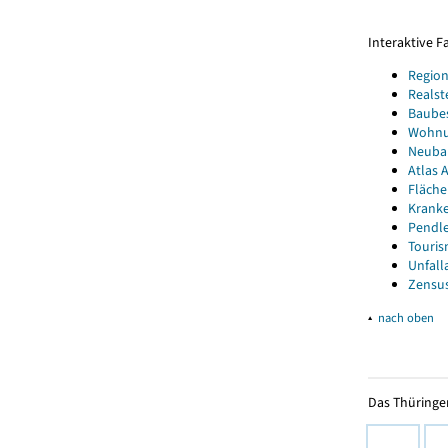
Interaktive 
Region
Realst
Baube
Wohnun
Neubau
Atlas A
Fläche
Kranke
Pendle
Touris
Unfall
Zensus
▴
nach oben
Das Thüringer