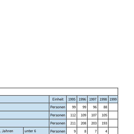
Einheit
1995
1996
1997
1998
1999
Personen
99
99
96
88
Personen
112
109
107
105
Personen
211
208
203
193
... Jahren
unter 6
Personen
9
8
7
4