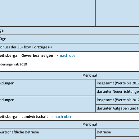
ge
züge
chuss der Zu- bzw. Fortzüge (-)
eitisberga:
Gewerbeanzeigen
▴
nach oben
nderungen ab 2018
Merkmal
ldungen
insgesamt (Werte bis 201
darunter Neuerrichtunge
ldungen
insgesamt (Werte bis 201
darunter Aufgaben und Fo
eitisberga:
Landwirtschaft
▴
nach oben
Merkmal
irtschaftliche Betriebe
Betriebe