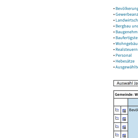
▾
Bevölkerun
▾
Gewerbeanz
▾
Landwirtsch
▾
Bergbau un
▾
Baugenehm
▾
Baufertigst
▾
Wohngebäu
▾
Realsteuern
▾
Personal
▾
Hebesätze
▾
Ausgewählt
Gemeinde: W
Bevö