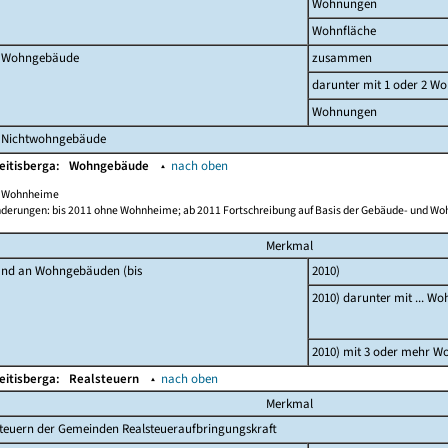
Wohnungen
Wohnfläche
 Wohngebäude
zusammen
darunter mit 1 oder 2 W
Wohnungen
 Nichtwohngebäude
eitisberga:
Wohngebäude
▴
nach oben
ch Wohnheime
derungen: bis 2011 ohne Wohnheime; ab 2011 Fortschreibung auf Basis der Gebäude- und W
Merkmal
and an Wohngebäuden (bis
2010)
2010) darunter mit ... W
2010) mit 3 oder mehr 
eitisberga:
Realsteuern
▴
nach oben
Merkmal
teuern der Gemeinden Realsteueraufbringungskraft