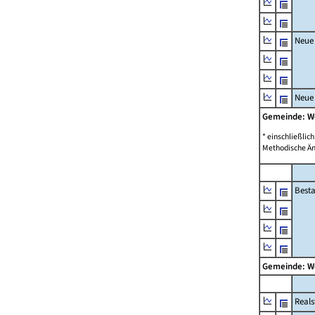
Neue
Neue
Gemeinde: W
* einschließli
Methodische Än
Best
Gemeinde: W
Reals