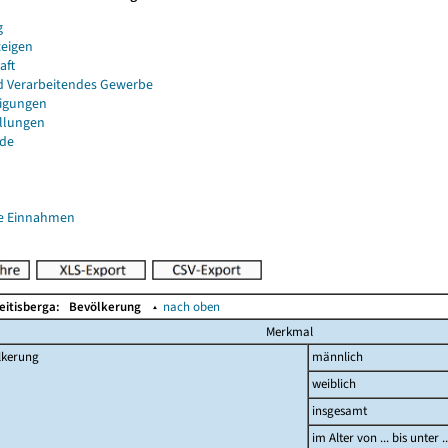
g
eigen
aft
d Verarbeitendes Gewerbe
igungen
ellungen
de
e Einnahmen
eitisberga:
Bevölkerung
▴
nach oben
Merkmal
lkerung
männlich
weiblich
insgesamt
im Alter von ... bis unter 