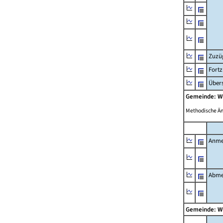
Zuzü
Fort
Übers
Gemeinde: W
Methodische Ä
Anme
Abme
Gemeinde: W