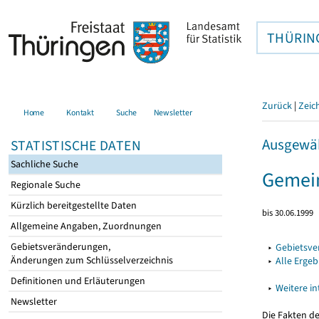
THÜRIN
Zurück
|
Zeic
Home
Kontakt
Suche
Newsletter
Ausgewäh
STATISTISCHE DATEN
Sachliche Suche
Gemein
Regionale Suche
Kürzlich bereitgestellte Daten
bis 30.06.1999
Allgemeine Angaben, Zuordnungen
Gebietsveränderungen,
▸
Gebietsv
Änderungen zum Schlüsselverzeichnis
▸
Alle Erge
Definitionen und Erläuterungen
▸
Weitere i
Newsletter
Die Fakten d