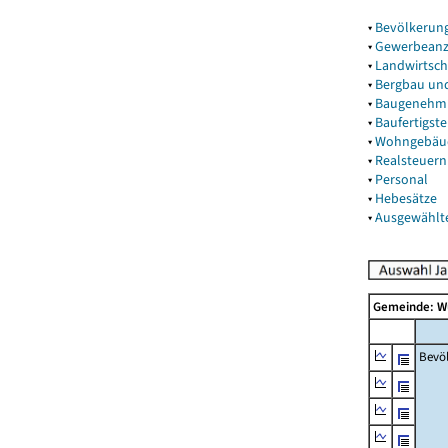
▾
Bevölkerun
▾
Gewerbeanz
▾
Landwirtsch
▾
Bergbau un
▾
Baugenehm
▾
Baufertigst
▾
Wohngebäu
▾
Realsteuern
▾
Personal
▾
Hebesätze
▾
Ausgewählt
Gemeinde: W
Bevö