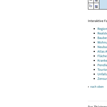
Interaktive 
Region
Realst
Baube
Wohnun
Neubau
Atlas A
Fläche
Kranke
Pendle
Touris
Unfall
Zensus
▴
nach oben
Das Thüringer