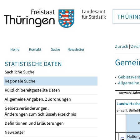
THÜRIN
Zurück
|
Zeic
Home
Kontakt
Suche
Newsletter
Gemei
STATISTISCHE DATEN
Sachliche Suche
▸
Gebietsver
Regionale Suche
▸
Allgemeine
Kürzlich bereitgestellte Daten
Allgemeine Angaben, Zuordnungen
Landwirtscha
Gebietsveränderungen,
einschl. Büffel
Änderungen zum Schlüsselverzeichnis
Definitionen und Erläuterungen
M
Newsletter
Haltun