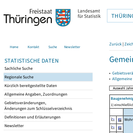
THÜRIN
Zurück
|
Zeic
Home
Kontakt
Suche
Newsletter
Gemei
STATISTISCHE DATEN
Sachliche Suche
▸
Gebietsver
Regionale Suche
▸
Allgemeine
Kürzlich bereitgestellte Daten
Allgemeine Angaben, Zuordnungen
Baugenehmig
Gebietsveränderungen,
1) einschließl
Änderungen zum Schlüsselverzeichnis
Definitionen und Erläuterungen
Wohn
Newsletter