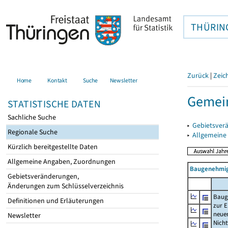
THÜRIN
Zurück
|
Zeic
Home
Kontakt
Suche
Newsletter
Gemei
STATISTISCHE DATEN
Sachliche Suche
▸
Gebietsver
Regionale Suche
▸
Allgemeine
Kürzlich bereitgestellte Daten
Allgemeine Angaben, Zuordnungen
Baugenehmig
Gebietsveränderungen,
Änderungen zum Schlüsselverzeichnis
Baug
Definitionen und Erläuterungen
zur E
neue
Newsletter
Nich