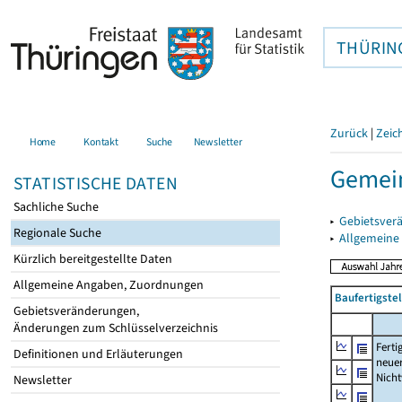
THÜRIN
Zurück
|
Zeic
Home
Kontakt
Suche
Newsletter
Gemei
STATISTISCHE DATEN
Sachliche Suche
▸
Gebietsver
Regionale Suche
▸
Allgemeine
Kürzlich bereitgestellte Daten
Allgemeine Angaben, Zuordnungen
Baufertigst
Gebietsveränderungen,
Änderungen zum Schlüsselverzeichnis
Ferti
Definitionen und Erläuterungen
neue
Nich
Newsletter