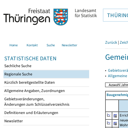
THÜRIN
Zurück
|
Zeic
Home
Kontakt
Suche
Newsletter
Gemei
STATISTISCHE DATEN
Sachliche Suche
▸
Gebietsver
Regionale Suche
▸
Allgemeine
Kürzlich bereitgestellte Daten
Allgemeine Angaben, Zuordnungen
Baugenehmig
Gebietsveränderungen,
Änderungen zum Schlüsselverzeichnis
Definitionen und Erläuterungen
Erric
neue
Newsletter
Wohn