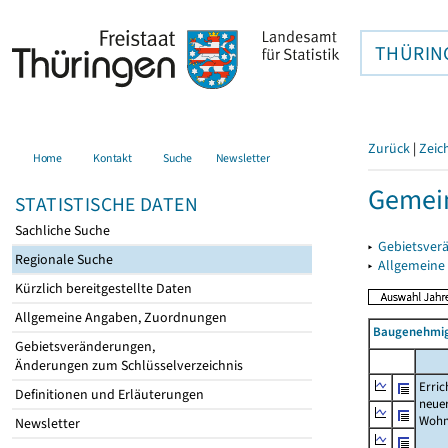
THÜRIN
Zurück
|
Zeic
Home
Kontakt
Suche
Newsletter
Gemei
STATISTISCHE DATEN
Sachliche Suche
▸
Gebietsver
Regionale Suche
▸
Allgemeine
Kürzlich bereitgestellte Daten
Allgemeine Angaben, Zuordnungen
Baugenehmig
Gebietsveränderungen,
Änderungen zum Schlüsselverzeichnis
Erric
Definitionen und Erläuterungen
neue
Wohn
Newsletter