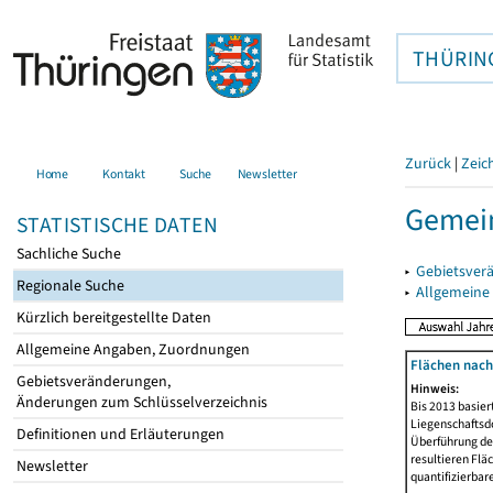
THÜRIN
Zurück
|
Zeic
Home
Kontakt
Suche
Newsletter
Gemei
STATISTISCHE DATEN
Sachliche Suche
▸
Gebietsver
Regionale Suche
▸
Allgemeine
Kürzlich bereitgestellte Daten
Allgemeine Angaben, Zuordnungen
Flächen nach
Gebietsveränderungen,
Hinweis:
Änderungen zum Schlüsselverzeichnis
Bis 2013 basie
Liegenschaftsd
Definitionen und Erläuterungen
Überführung der
resultieren Fl
Newsletter
quantifizierbar