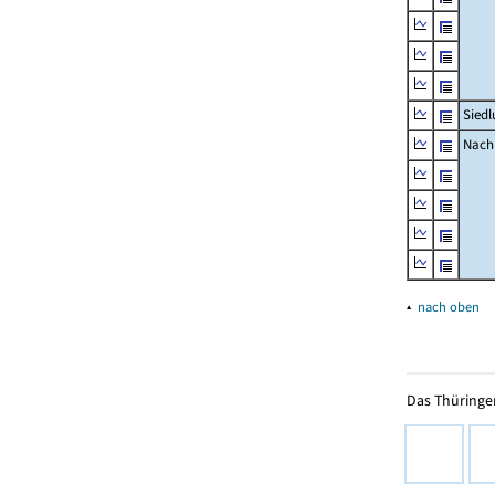
Siedl
Nachr
▴
nach oben
Das Thüringer