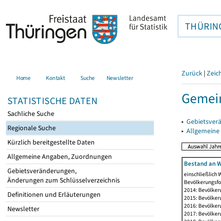
THÜRIN
Zurück
|
Zeic
Home
Kontakt
Suche
Newsletter
Gemei
STATISTISCHE DATEN
Sachliche Suche
▸
Gebietsver
Regionale Suche
▸
Allgemeine
Kürzlich bereitgestellte Daten
Allgemeine Angaben, Zuordnungen
Bestand an W
Gebietsveränderungen,
einschließlich
Änderungen zum Schlüsselverzeichnis
Bevölkerungsfo
2014: Bevölker
Definitionen und Erläuterungen
2015: Bevölker
2016: Bevölker
Newsletter
2017: Bevölker