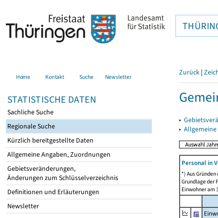
THÜRIN
Zurück
|
Zeic
Home
Kontakt
Suche
Newsletter
Gemei
STATISTISCHE DATEN
Sachliche Suche
▸
Gebietsver
Regionale Suche
▸
Allgemeine
Kürzlich bereitgestellte Daten
Allgemeine Angaben, Zuordnungen
Personal in V
Gebietsveränderungen,
*) Aus Gründen
Änderungen zum Schlüsselverzeichnis
Grundlage der F
Einwohner am 3
Definitionen und Erläuterungen
Newsletter
Einw