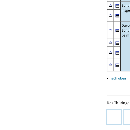
Schu
insg
Davo
Schu
beim
▴
nach oben
Das Thüringer