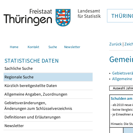
THÜRIN
Zurück
|
Zeic
Home
Kontakt
Suche
Newsletter
Gemei
STATISTISCHE DATEN
Sachliche Suche
▸
Gebietsver
Regionale Suche
▸
Allgemeine
Kürzlich bereitgestellte Daten
Allgemeine Angaben, Zuordnungen
Schulden am
Gebietsveränderungen,
- ab 2010 neue 
Änderungen zum Schlüsselverzeichnis
- keine Verglei
- je Einwohner 
Definitionen und Erläuterungen
Hinweis: Die St
Newsletter