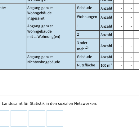
nter
Abgang ganzer
Gebäude
Anzahl
-
-
Wohngebäude
Wohnungen
Anzahl
-
-
insgesamt
Abgang ganzer
1
Anzahl
-
-
Wohngebäude
2
Anzahl
-
-
mit ... Wohnung(en)
3 oder
Anzahl
-
-
2)
mehr
Abgang ganzer
Gebäude
Anzahl
-
-
Nichtwohngebäude
Nutzfläche
100 m²
-
-
 Landesamt für Statistik in den sozialen Netzwerken: