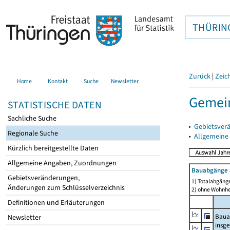
THÜRIN
Zurück
|
Zeic
Home
Kontakt
Suche
Newsletter
Gemein
STATISTISCHE DATEN
Sachliche Suche
▸
Gebietsver
Regionale Suche
▸
Allgemeine
Kürzlich bereitgestellte Daten
Allgemeine Angaben, Zuordnungen
Bauabgänge 
Gebietsveränderungen,
1) Totalabgäng
Änderungen zum Schlüsselverzeichnis
2) ohne Wohnh
Definitionen und Erläuterungen
Baua
Newsletter
insg