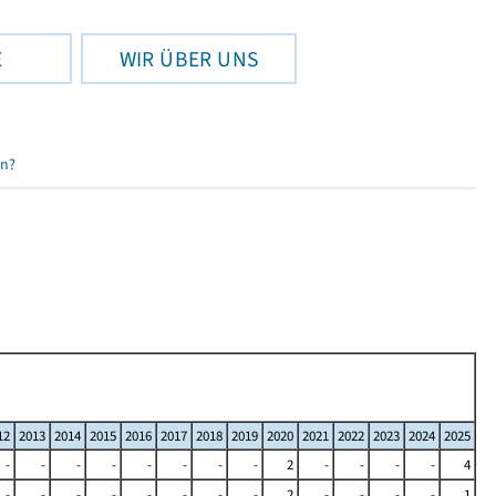
E
WIR ÜBER UNS
en?
12
2013
2014
2015
2016
2017
2018
2019
2020
2021
2022
2023
2024
2025
-
-
-
-
-
-
-
-
2
-
-
-
-
4
-
-
-
-
-
-
-
-
2
-
-
-
-
1