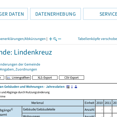
GER DATEN
DATENERHEBUNG
SERVIC
henerklärungen/Abkürzungen
|
Tabellenköpfe verschob
de: Lindenkreuz
änderungen der Gemeinde
 Angaben, Zuordnungen
an Gebäuden und Wohnungen - Jahresdaten
e und Abgänge durch Nutzungsänderung
eime
Merkmal
Einheit
2010
2011
20
1)
Gebäude/Gebäudeteile
Anzahl
-
-
bgänge
esamt
Wohnungen
Anzahl
-
-