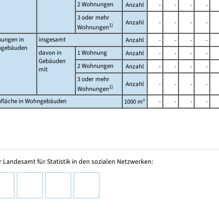
2 Wohnungen
Anzahl
-
-
-
-
3 oder mehr
Anzahl
-
-
-
-
1)
Wohnungen
ungen in
insgesamt
Anzahl
-
-
-
-
gebäuden
davon in
1 Wohnung
Anzahl
-
-
-
-
Gebäuden
2 Wohnungen
Anzahl
-
-
-
-
mit
3 oder mehr
Anzahl
-
-
-
-
1)
Wohnungen
fläche in Wohngebäuden
1000 m²
-
-
-
-
 Landesamt für Statistik in den sozialen Netzwerken: