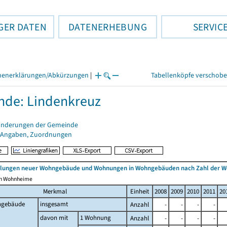
GER DATEN
DATENERHEBUNG
SERVIC
henerklärungen/Abkürzungen
|
Tabellenköpfe verschob
de: Lindenkreuz
änderungen der Gemeinde
 Angaben, Zuordnungen
ellungen neuer Wohngebäude und Wohnungen in Wohngebäuden nach Zahl der 
ich Wohnheime
Merkmal
Einheit
2008
2009
2010
2011
20
gebäude
insgesamt
Anzahl
-
-
-
-
davon mit
1 Wohnung
Anzahl
-
-
-
-