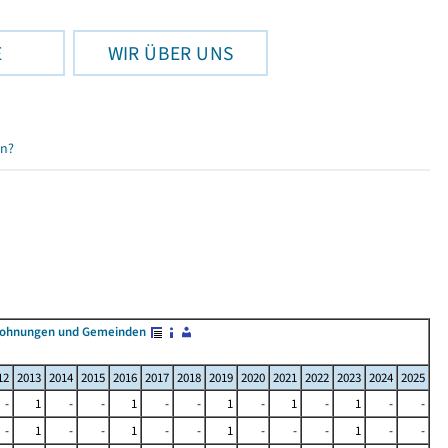
E
WIR ÜBER UNS
en?
Wohnungen und Gemeinden
12
2013
2014
2015
2016
2017
2018
2019
2020
2021
2022
2023
2024
2025
-
1
-
-
1
-
-
1
-
1
-
1
-
-
-
1
-
-
1
-
-
1
-
-
-
1
-
-