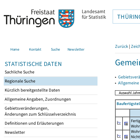
THÜRIN
Zurück
|
Zeic
Home
Kontakt
Suche
Newsletter
Gemein
STATISTISCHE DATEN
Sachliche Suche
▸
Gebietsver
Regionale Suche
▸
Allgemeine
Kürzlich bereitgestellte Daten
Allgemeine Angaben, Zuordnungen
Baufertigst
Gebietsveränderungen,
Änderungen zum Schlüsselverzeichnis
Ferti
Definitionen und Erläuterungen
Wohn
Wohn
Newsletter
Nich