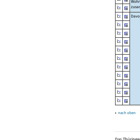
Wohn
zus
Davo
▴
nach oben
Das Thüringer