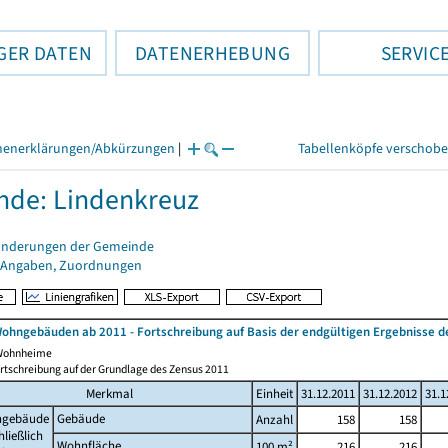
GER DATEN
DATENERHEBUNG
SERVIC
henerklärungen/Abkürzungen
|
Tabellenköpfe verschob
de: Lindenkreuz
änderungen der Gemeinde
 Angaben, Zuordnungen
ohngebäuden ab 2011 - Fortschreibung auf Basis der endgültigen Ergebnisse
 Wohnheime
rtschreibung auf der Grundlage des Zensus 2011
Merkmal
Einheit
31.12.2011
31.12.2012
31.1
gebäude
Gebäude
Anzahl
158
158
hließlich
Wohnfläche
100 m²
216
216