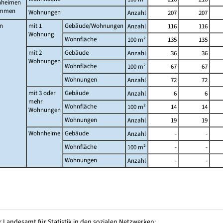
heimen
ammen
Wohnungen
Anzahl
207
207
n
mit 1
Gebäude/Wohnungen
Anzahl
116
116
Wohnung
Wohnfläche
100 m²
135
135
mit 2
Gebäude
Anzahl
36
36
Wohnungen
Wohnfläche
100 m²
67
67
Wohnungen
Anzahl
72
72
mit 3 oder
Gebäude
Anzahl
6
6
mehr
Wohnfläche
100 m²
14
14
Wohnungen
Wohnungen
Anzahl
19
19
Wohnheime
Gebäude
Anzahl
-
-
Wohnfläche
100 m²
-
-
Wohnungen
Anzahl
-
-
 Landesamt für Statistik in den sozialen Netzwerken: