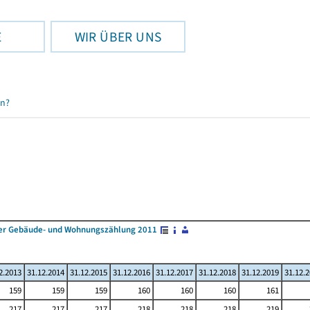
E
WIR ÜBER UNS
en?
 der Gebäude- und Wohnungszählung 2011
2.2013
31.12.2014
31.12.2015
31.12.2016
31.12.2017
31.12.2018
31.12.2019
31.12.
159
159
159
160
160
160
161
217
217
217
218
218
218
219