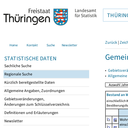
THÜRIN
Zurück
|
Zeic
Home
Kontakt
Suche
Newsletter
Gemein
STATISTISCHE DATEN
Sachliche Suche
▸
Gebietsver
Regionale Suche
▸
Allgemeine
Kürzlich bereitgestellte Daten
Allgemeine Angaben, Zuordnungen
Bestand an W
Gebietsveränderungen,
einschließlich
Änderungen zum Schlüsselverzeichnis
Bevölkerungsfo
Definitionen und Erläuterungen
Wohn
Newsletter
einsc