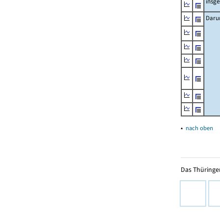
insg
Daru
▴
nach oben
Das Thüringer