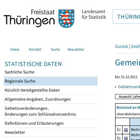
THÜRIN
Zurück
|
Zeic
Home
Kontakt
Suche
Newsletter
Gemein
STATISTISCHE DATEN
Sachliche Suche
bis 31.12.2011
Regionale Suche
▸
Gebietsver
Kürzlich bereitgestellte Daten
Allgemeine Angaben, Zuordnungen
Bestand an 
Gebietsveränderungen,
Änderungen zum Schlüsselverzeichnis
ohne Wohnhei
Definitionen und Erläuterungen
Wohn
Newsletter
Wohn