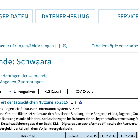
GER DATEN
DATENERHEBUNG
SERVIC
henerklärungen/Abkürzungen
|
Tabellenköpfe verschob
nde: Schwaara
änderungen der Gemeinde
 Angaben, Zuordnungen
 Art der tatsächlichen Nutzung ab 2015
hes Liegenschaftskataster-Informationssystem ALKIS®
und Verkehrsfläche setzt sich aus den Positionen Siedlung (ohne Bergbaubetrieb, Tagebau, G
he Nutzung wurde bisher nur anlassbezogen im Rahmen einer Liegenschaftsvermessung fortg
 Erstaktualisierung aus dem Basis-DLM (Digitales Landschaftsmodell) sowie der Auswert
Vergleichbarkeit mit dem Vorjahresergebnis ein.
Merkmal
Einheit
31.12.2015
31.12.2016
31.12.2017