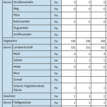
davon
Straßenverkehr
ha
5
5
5
Weg
ha
6
6
6
Platz
ha
-
-
-
Bahnverkehr
ha
0
0
0
Flugverkehr
ha
-
-
-
Schiffsverkehr
ha
-
-
-
Vegetation
ha
338
338
338
davon
Landwirtschaft
ha
331
331
331
Wald
ha
4
4
4
Gehölz
ha
1
1
1
Heide
ha
0
0
0
Moor
ha
-
-
-
Sumpf
ha
-
-
-
Unland, Vegetationslose
ha
1
1
1
Fläche
Gewässer
ha
1
1
1
davon
Fließgewässer
ha
1
1
1