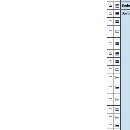
Bode
Davo