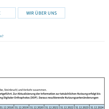
E
WIR ÜBER UNS
en?
rube, Steinbruch) und Verkehr zusammen.
eführt. Zur Aktualisierung der Information zur tatsächlichen Nutzung erfolgt bis
ung Digitaler Orthophotos (DOP). Daraus resultierende Nutzungsartenänderungen
31.12.2018
31.12.2019
31.12.2020
31.12.2021
31.12.2022
31.12.2023
31.12.2024