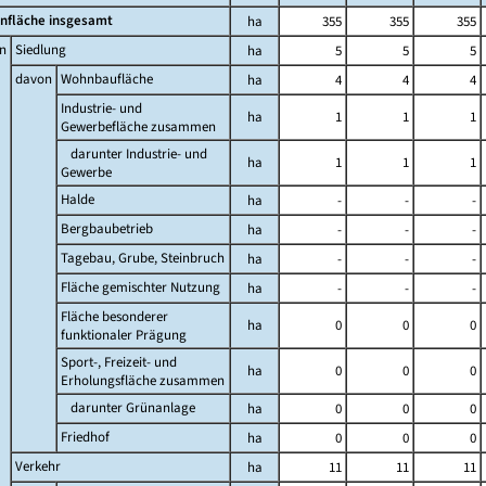
nfläche insgesamt
ha
355
355
355
n
Siedlung
ha
5
5
5
davon
Wohnbaufläche
ha
4
4
4
Industrie- und
ha
1
1
1
Gewerbefläche zusammen
darunter Industrie- und
ha
1
1
1
Gewerbe
Halde
ha
-
-
-
Bergbaubetrieb
ha
-
-
-
Tagebau, Grube, Steinbruch
ha
-
-
-
Fläche gemischter Nutzung
ha
-
-
-
Fläche besonderer
ha
0
0
0
funktionaler Prägung
Sport-, Freizeit- und
ha
0
0
0
Erholungsfläche zusammen
darunter Grünanlage
ha
0
0
0
Friedhof
ha
0
0
0
Verkehr
ha
11
11
11