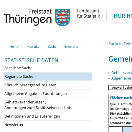
THÜRIN
Zurück
|
Zeic
Home
Kontakt
Suche
Newsletter
Gemei
STATISTISCHE DATEN
Sachliche Suche
▸
Gebietsver
Regionale Suche
▸
Allgemeine
Kürzlich bereitgestellte Daten
Allgemeine Angaben, Zuordnungen
Flächen nach
Gebietsveränderungen,
Quelle: Amtlic
Änderungen zum Schlüsselverzeichnis
Die Siedlungs- 
Die tatsächlic
Definitionen und Erläuterungen
Ende 2018 eine
schränken die 
Newsletter