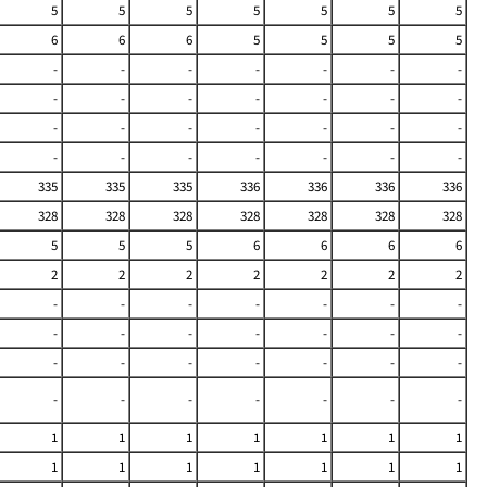
5
5
5
5
5
5
5
6
6
6
5
5
5
5
-
-
-
-
-
-
-
-
-
-
-
-
-
-
-
-
-
-
-
-
-
-
-
-
-
-
-
-
335
335
335
336
336
336
336
328
328
328
328
328
328
328
5
5
5
6
6
6
6
2
2
2
2
2
2
2
-
-
-
-
-
-
-
-
-
-
-
-
-
-
-
-
-
-
-
-
-
-
-
-
-
-
-
-
1
1
1
1
1
1
1
1
1
1
1
1
1
1