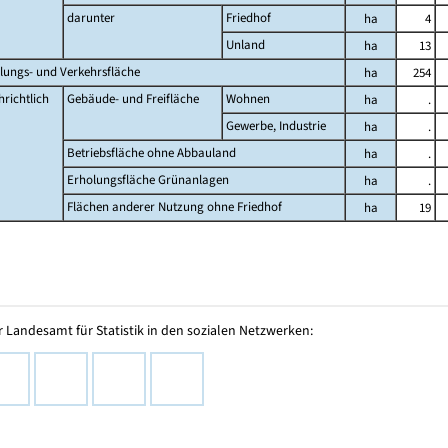
darunter
Friedhof
ha
4
Unland
ha
13
lungs- und Verkehrsfläche
ha
254
richtlich
Gebäude- und Freifläche
Wohnen
ha
.
Gewerbe, Industrie
ha
.
Betriebsfläche ohne Abbauland
ha
.
Erholungsfläche Grünanlagen
ha
.
Flächen anderer Nutzung ohne Friedhof
ha
19
 Landesamt für Statistik in den sozialen Netzwerken: