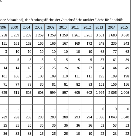
n.
hne Abbauland), der Erholungsfläche, der Verkehrsfläche und der Fläche für Friedhöfe.
1996
2000
2004
2008
2009
2010
2011
2012
2013
2014
2015
1 258
1 259
1 259
1 259
1 259
1 259
1 261
1 261
3 651
3 680
3 680
151
161
162
165
166
167
169
172
248
235
243
3
10
10
10
10
10
10
10
68
77
68
1
5
5
5
5
5
5
5
57
61
59
14
14
18
23
25
26
26
27
34
44
49
101
106
107
108
109
110
111
111
195
199
198
71
77
78
80
81
81
82
83
151
156
156
629
611
605
603
599
597
605
602
1 994
2 006
2 006
-
-
-
-
-
-
-
-
-
-
-
-
-
-
-
-
-
-
-
0
0
0
289
288
288
288
288
288
293
294
1 036
1 043
1 040
35
35
35
35
36
36
36
36
53
53
53
36
33
33
26
26
26
10
10
22
23
22