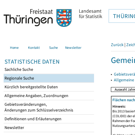
THÜRIN
Zurück
|
Zeic
Home
Kontakt
Suche
Newsletter
Gemein
STATISTISCHE DATEN
Sachliche Suche
▸
Gebietsver
Regionale Suche
▸
Allgemeine
Kürzlich bereitgestellte Daten
Allgemeine Angaben, Zuordnungen
Flächen nach
Gebietsveränderungen,
Hinweis:
Änderungen zum Schlüsselverzeichnis
Bis 2013 basie
(COLIDO) der eh
Definitionen und Erläuterungen
Rahmen der Fort
Nutzungsartenän
Newsletter