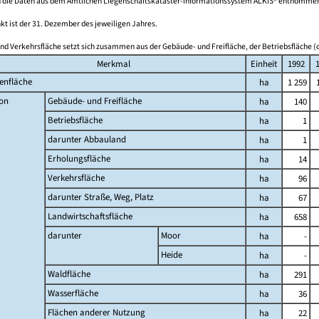
 die Daten aus dem Amtlichen Liegenschaftskataster-Informationssystem ALKIS® entnomme
kt ist der 31. Dezember des jeweiligen Jahres.
nd Verkehrsfläche setzt sich zusammen aus der Gebäude- und Freifläche, der Betriebsfläche (o
Merkmal
Einheit
1992
enfläche
ha
1 259
on
Gebäude- und Freifläche
ha
140
Betriebsfläche
ha
1
darunter Abbauland
ha
1
Erholungsfläche
ha
14
Verkehrsfläche
ha
96
darunter Straße, Weg, Platz
ha
67
Landwirtschaftsfläche
ha
658
darunter
Moor
ha
-
Heide
ha
-
Waldfläche
ha
291
Wasserfläche
ha
36
Flächen anderer Nutzung
ha
22