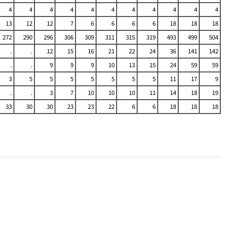
4
4
4
4
4
4
4
4
4
4
4
13
12
12
7
6
6
6
6
18
18
18
272
290
296
306
309
311
315
319
493
499
504
.
.
12
15
16
21
22
24
36
141
142
.
.
9
9
9
10
13
15
24
59
59
3
5
5
5
5
5
5
5
11
17
9
.
.
3
7
10
10
10
11
14
18
19
33
30
30
23
23
22
6
6
18
18
18