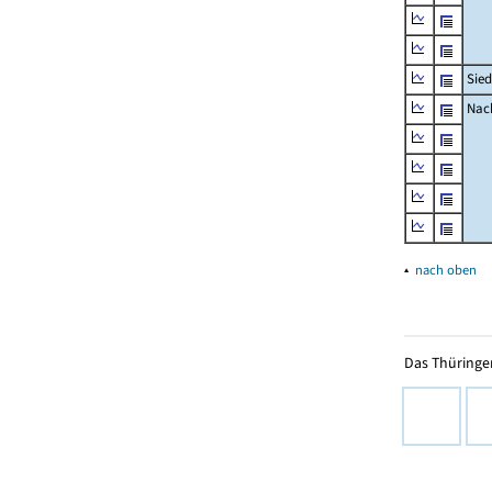
Sied
Nach
▴
nach oben
Das Thüringer