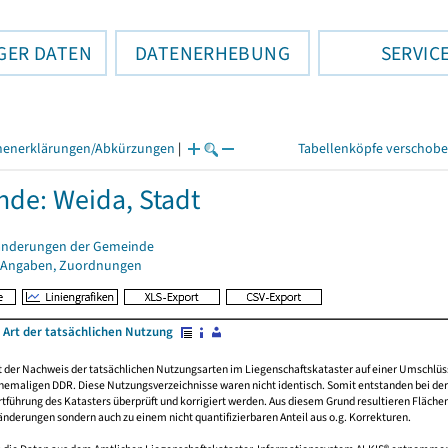
GER DATEN
DATENERHEBUNG
SERVIC
henerklärungen/Abkürzungen
|
Tabellenköpfe verschob
de: Weida, Stadt
änderungen der Gemeinde
 Angaben, Zuordnungen
 Art der tatsächlichen Nutzung
rt der Nachweis der tatsächlichen Nutzungsarten im Liegenschaftskataster auf einer Umsch
emaligen DDR. Diese Nutzungsverzeichnisse waren nicht identisch. Somit entstanden bei der 
führung des Katasters überprüft und korrigiert werden. Aus diesem Grund resultieren Fläche
derungen sondern auch zu einem nicht quantifizierbaren Anteil aus o.g. Korrekturen.