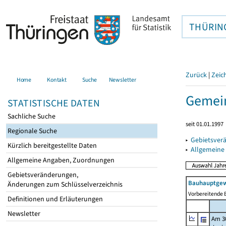
THÜRIN
Zurück
|
Zeic
Home
Kontakt
Suche
Newsletter
Gemein
STATISTISCHE DATEN
Sachliche Suche
seit 01.01.1997
Regionale Suche
▸
Gebietsver
Kürzlich bereitgestellte Daten
▸
Allgemeine
Allgemeine Angaben, Zuordnungen
Gebietsveränderungen,
Bauhauptgew
Änderungen zum Schlüsselverzeichnis
Vorbereitende B
Definitionen und Erläuterungen
Newsletter
Am 3