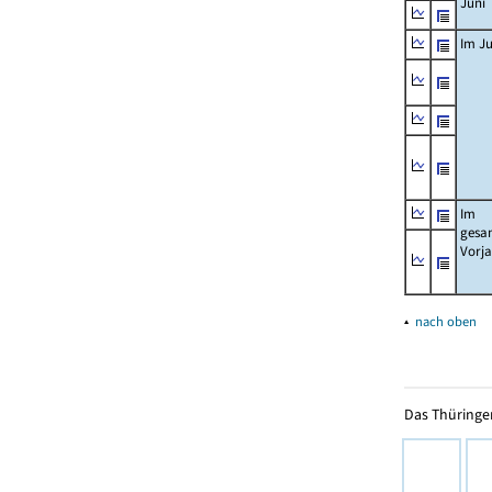
Juni
Im Ju
Im
gesa
Vorj
▴
nach oben
Das Thüringer