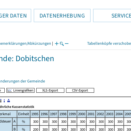
GER DATEN
DATENERHEBUNG
SERVIC
henerklärungen/Abkürzungen
|
Tabellenköpfe verschob
de: Dobitschen
änderungen der Gemeinde
jährliche Kassenstatistik
erkmal
Einheit
1995
1996
1997
1998
1999
2000
2001
2002
2003
2004
200
dsteuer
A
%
300
300
300
300
300
300
300
300
300
300
30
B
%
200
300
300
300
300
300
300
300
300
300
30