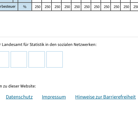
rbesteuer
%
250
250
250
250
250
250
250
250
250
250
25
 Landesamt für Statistik in den sozialen Netzwerken:
 zu dieser Website:
Datenschutz
Impressum
Hinweise zur Barrierefreiheit