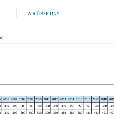
E
WIR ÜBER UNS
en?
5
2006
2007
2008
2009
2010
2011
2012
2013
2014
2015
2016
2017
2018
201
0
300
300
300
300
300
300
350
350
350
350
350
350
350
35
0
300
300
300
300
300
300
389
389
389
389
421
421
421
42