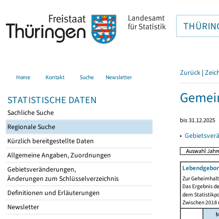
THÜRIN
Zurück
|
Zeic
Home
Kontakt
Suche
Newsletter
Gemein
STATISTISCHE DATEN
Sachliche Suche
bis 31.12.2025
Regionale Suche
▸
Gebietsver
Kürzlich bereitgestellte Daten
Allgemeine Angaben, Zuordnungen
Lebendgebor
Gebietsveränderungen,
Änderungen zum Schlüsselverzeichnis
Zur Geheimhaltu
Das Ergebnis d
Definitionen und Erläuterungen
dem Statistikp
Zwischen 2018 u
Newsletter
M