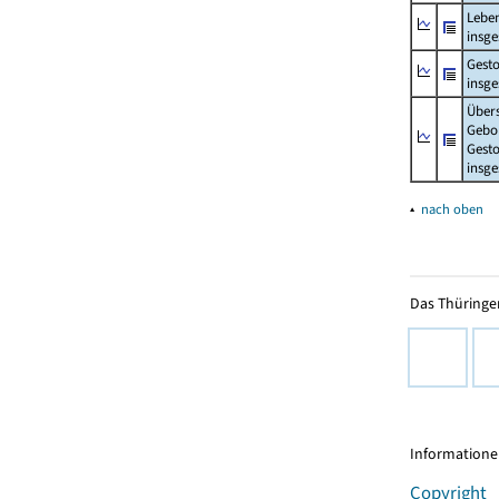
Lebe
insg
Gest
insg
Über
Gebo
Gesto
insg
▴
nach oben
Das Thüringer
Informationen
Copyright